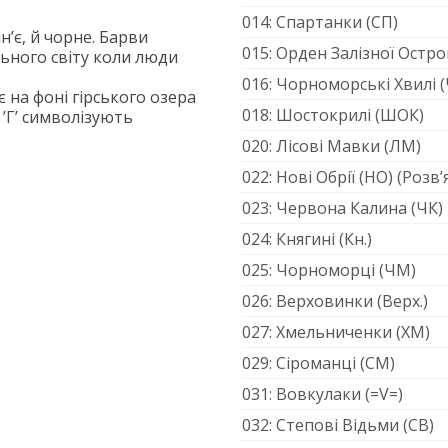
014: Спартанки (СП)
ин’є, й чорне. Барви
015: Орден Залізної Остро
ьного світу коли люди
016: Чорноморські Хвилі (
є на фоні гірського озера
018: Шостокрилі (ШОК)
і ’Г’ символізують
020: Лісові Мавки (ЛМ)
022: Нові Обрії (НО) (Розв
023: Червона Калина (ЧК)
024: Княгині (Кн.)
025: Чорноморці (ЧМ)
026: Верховинки (Верх.)
027: Хмельниченки (ХМ)
029: Сіроманці (СМ)
031: Вовкулаки (=V=)
032: Степові Відьми (СВ)