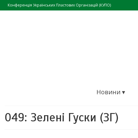
Конференція Українських Пластових Організацій (КУПО)
Новини ▾
049: Зелені Гуски (ЗГ)