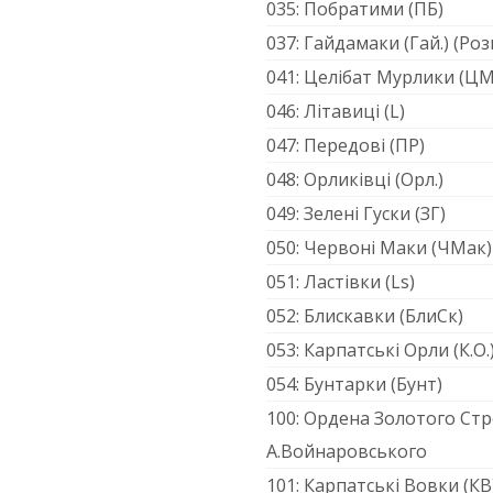
035: Побратими (ПБ)
037: Гайдамаки (Гай.) (Роз
041: Целібат Мурлики (ЦМ
046: Літавиці (L)
047: Передові (ПР)
048: Орликівці (Орл.)
049: Зелені Гуски (ЗГ)
050: Червоні Маки (ЧМак)
051: Ластівки (Ls)
052: Блискавки (БлиСк)
053: Карпатські Орли (К.О.
054: Бунтарки (Бунт)
100: Ордена Золотого Стр
А.Войнаровського
101: Карпатські Вовки (КВ