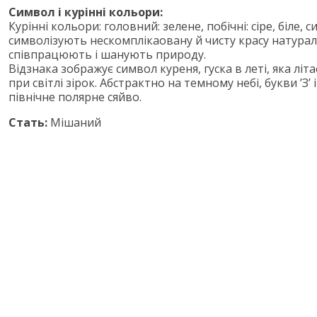
Символ і курінні кольори:
Курінні кольори: головний: зелене, побічні: сіре, біле, с
символізують неcкомплікаовану й чисту красу натурал
співпрацюють і шанують природу.
Відзнака зображує символ куреня, гуска в леті, яка літа
при світлі зірок. Абстрактно на темному небі, букви ’З’ 
північне полярне сяйво.
Стать:
Мішаний