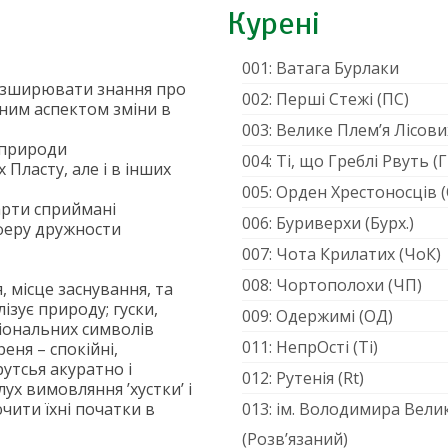
Курені
001: Ватага Бурлаки
розширювати знання про
002: Перші Cтежі (ПС)
вним аспектом зміни в
003: Велике Плем’я Лісови
 природи
004: Ті, що Греблі Рвуть (Г
 Пласту, але і в інших
005: Орден Хрестоносців (
арти сприймані
006: Буриверхи (Бурх.)
феру дружности
007: Чота Крилатих (ЧоК)
008: Чортополохи (ЧП)
, місце заснування, та
ізує природу; гуски,
009: Одержимі (ОД)
ціональних символів
011: НепрОсті (Ті)
еня – спокійні,
рутсья акуратно і
012: Рутенія (Rt)
лух вимовляння ’хустки’ і
чити їхні початки в
013: ім. Володимира Вели
(Розв’язаний)