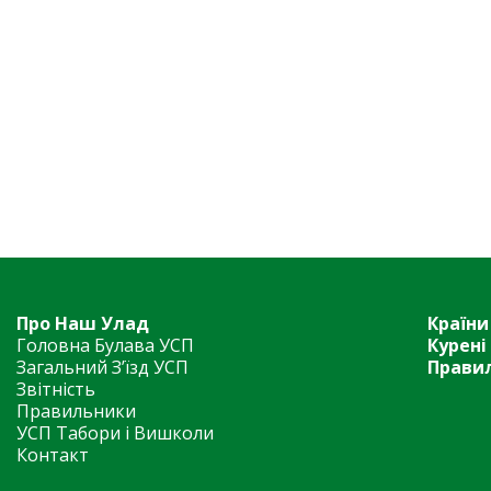
Про Наш Улад
Країни
Головна Булава УСП
Курені
Загальний З’їзд УСП
Прави
Звітність
Правильники
УСП Табори і Вишколи
Контакт