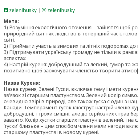
zelenihusky
|
zelenihusky
Мета:
1) Розуміння екологічного оточення – зайняття щоб 
прирордний світ і як людство в теперішній час є голо
світі.
2) Приймати участь в зимових та літніх подорожах до
3) Підтримувати українську громаду не тільки в рамках
аспектах:
4) Настрій куреня: добродушний та легкий, гумор та ж
позитивно щоб заохочувати членство творити атмос
Назва Куреня:
Назва куреня, Зелені Гуски, включає тему і мети куреня
зв’язок зі старшим пластунством. Зелений колір символ
очевидно звірі в природі, але також гуска є один з на
Канади. Темперамент гусок ілюструє настрій членів кур
добродушні, і трохи смішні, але до серйозних справ бе
завзято. Колір хустки старших пластунів зелений, і на с
’гуски’ близьке – цим спосібом члени мали нагоди вклю
старшому пластунстві в новому курені.