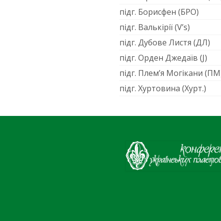
підг. Борисфен (БРО)
підг. Валькірії (V’s)
підг. Дубове Листя (ДЛ)
підг. Орден Джедаїв (J)
підг. Плем’я Могікани (ПМ
підг. Хуртовина (Хурт.)